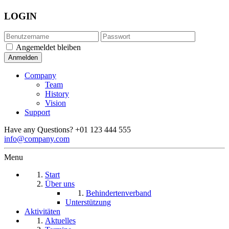
LOGIN
Angemeldet bleiben
Company
Team
History
Vision
Support
Have any Questions?
+01 123 444 555
info@company.com
Menu
Start
Über uns
Behindertenverband
Unterstützung
Aktivitäten
Aktuelles