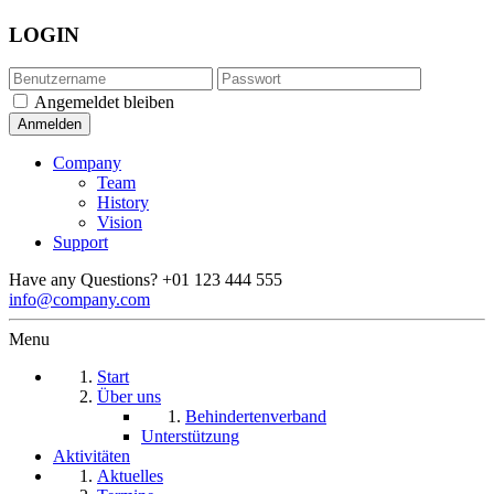
LOGIN
Angemeldet bleiben
Company
Team
History
Vision
Support
Have any Questions?
+01 123 444 555
info@company.com
Menu
Start
Über uns
Behindertenverband
Unterstützung
Aktivitäten
Aktuelles