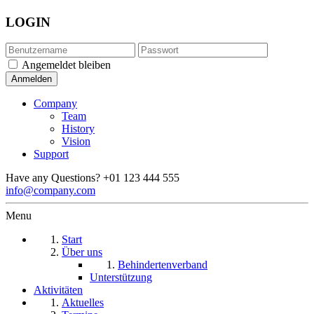
LOGIN
Angemeldet bleiben
Company
Team
History
Vision
Support
Have any Questions?
+01 123 444 555
info@company.com
Menu
Start
Über uns
Behindertenverband
Unterstützung
Aktivitäten
Aktuelles