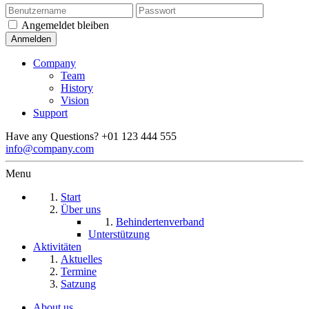
Angemeldet bleiben
Company
Team
History
Vision
Support
Have any Questions?
+01 123 444 555
info@company.com
Menu
Start
Über uns
Behindertenverband
Unterstützung
Aktivitäten
Aktuelles
Termine
Satzung
About us