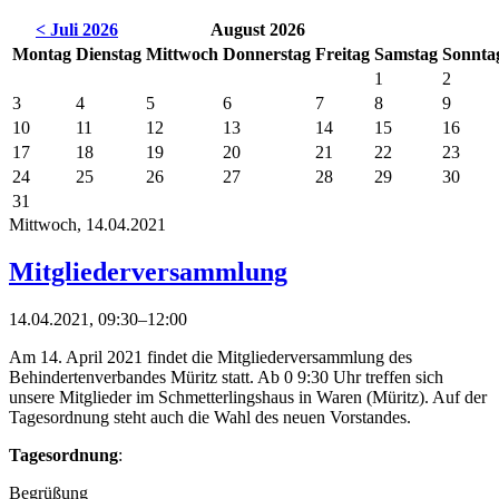
< Juli 2026
August 2026
Mo
ntag
Di
enstag
Mi
ttwoch
Do
nnerstag
Fr
eitag
Sa
mstag
So
nnta
1
2
3
4
5
6
7
8
9
10
11
12
13
14
15
16
17
18
19
20
21
22
23
24
25
26
27
28
29
30
31
Mittwoch,
14.04.2021
Mitgliederversammlung
14.04.2021, 09:30–12:00
Am 14. April 2021 findet die Mitgliederversammlung des
Behindertenverbandes Müritz statt. Ab 0 9:30 Uhr treffen sich
unsere Mitglieder im Schmetterlingshaus in Waren (Müritz). Auf der
Tagesordnung steht auch die Wahl des neuen Vorstandes.
Tagesordnung
:
Begrüßung