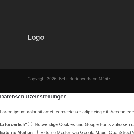
Logo
Copyright 2026. Behindertenverband Müritz
Datenschutzeinstellungen
Lorem ipsum dolor sit amet, consectetuer adipiscing elit. Aenean c
Erforderlich*
Notwendige Cookies und Google Fonts zulassen dam
Externe Medien
Externe Medien wie Google Maps, OpenStreet