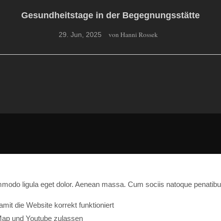
Gesundheitstage in der Begegnungsstätte
von Hanni Rossek
29. Jun, 2025
Gesundheitstage des Behindertenverbandes Müritz
Für die Gesundheitstage im April 2025 hatte der
ommodo ligula eget dolor. Aenean massa. Cum sociis natoque penatibu
it die Website korrekt funktioniert
Map und Youtube zulassen