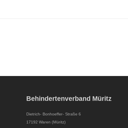
Drop us a line
info@yourdomain.com
About us
Lorem ipsum dolor sit amet, consectetuer adipiscing
Aenean commodo ligula eget dolor. Aenean massa. Cum so
Behindertenverband Müritz
Dietrich- Bonhoeffer- Straße 6
17192 Waren (Müritz)