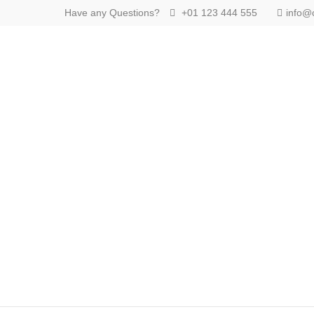
Have any Questions?
+01 123 444 555
info@
Login
Benutzername
Passwort
Anmelden
Register
|
Lost your password?
Support