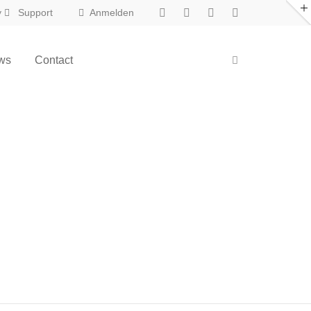
y
Support
Anmelden
ws
Contact
New in Eclipse X