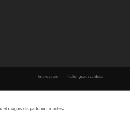
 e.V.
Impressum
-
Haftungsausschluss
s et magnis dis parturient montes.