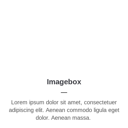
Menu
Login
Benutzername
Passwort
Imagebox
Anmelden
Lorem ipsum dolor sit amet, consectetuer
Register
|
Lost your password?
adipiscing elit. Aenean commodo ligula eget
Support
dolor. Aenean massa.