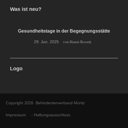
Was ist neu?
Gesundheitstage in der Begegnungsstätte
von Hanni Rossek
29. Jun, 2025
Logo
Gesundheitstage des
Behindertenverbandes Müritz e.V.
Copyright 2026. Behindertenverband Müritz
Für die Gesundheitstage im April 2025 hatte
der
Impressum
-
Haftungsausschluss